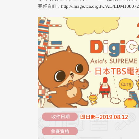
完整頁面：
http://image.tca.org.tw/AD/EDM10807